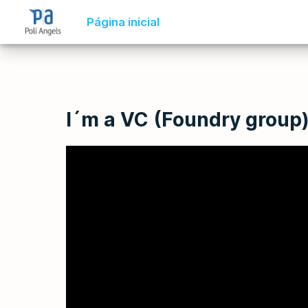
Página inicial
Conteúdo
Blog
Notícias
I´m a VC (Foundry group
Podcast
Vídeos